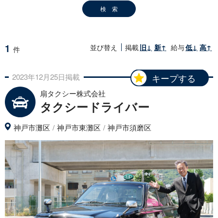
1
並び替え
掲載
旧↓
新↑
給与
低↓
高↑
件
2023年
12月
25日
掲載
キープする
扇タクシー株式会社
タクシードライバー
神戸市灘区
神戸市東灘区
神戸市須磨区