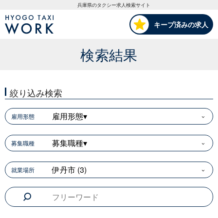
HYOGO TAXI WORK
兵庫県のタクシー求人検索サイト
キープ済みの求人
検索結果
絞り込み検索
雇用形態▾
雇用形態
募集職種▾
募集職種
伊丹市 (3)
就業場所