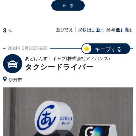
3
並び替え
掲載
旧↓
新↑
給与
低↓
高↑
件
2024年
3月
28日
掲載
キープする
あどばんす・キャブ(株式会社アドバンス)
タクシードライバー
伊丹市