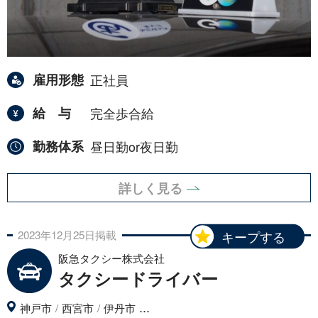
雇用形態
正社員
給与
完全歩合給
勤務体系
昼日勤or夜日勤
詳しく見る
2023年
12月
25日
掲載
キープする
阪急タクシー株式会社
タクシードライバー
...
神戸市
西宮市
伊丹市