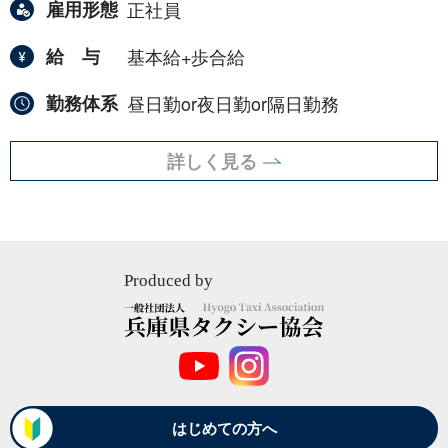
雇用形態
正社員
給与
基本給+歩合給
勤務体系
昼日勤or夜日勤or隔日勤務
詳しく見る
Produced by
一
般
社
団
法
はじめての方へ
人