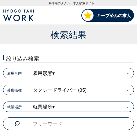
HYOGO TAXI WORK
兵庫県のタクシー求人検索サイト
キープ済みの求人
検索結果
絞り込み検索
雇用形態▾
雇用形態
タクシードライバー (35)
募集職種
就業場所▾
就業場所