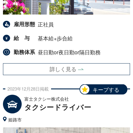
雇用形態
正社員
給与
基本給+歩合給
勤務体系
昼日勤or夜日勤or隔日勤務
詳しく見る
2023年
12月
28日
掲載
キープする
富士タクシー株式会社
タクシードライバー
姫路市