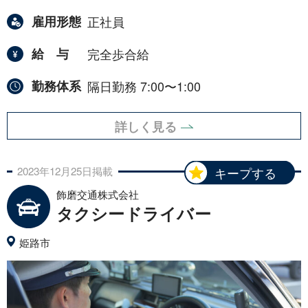
雇用形態
正社員
給与
完全歩合給
勤務体系
隔日勤務 7:00〜1:00
詳しく見る
2023年
12月
25日
掲載
キープする
飾磨交通株式会社
タクシードライバー
姫路市