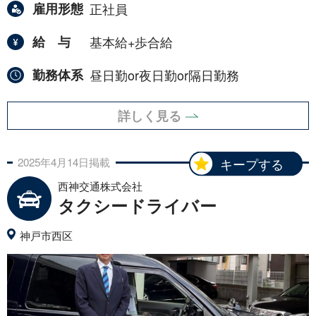
雇用形態
正社員
給与
基本給+歩合給
勤務体系
昼日勤or夜日勤or隔日勤務
詳しく見る
2025年
4月
14日
掲載
キープする
西神交通株式会社
タクシードライバー
神戸市西区