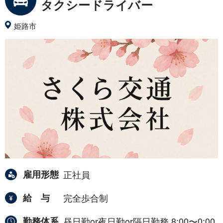
タクシードライバー
姫路市
雇用形態
正社員
給与
完全歩合制
勤務体系
昼日勤or夜日勤or隔日勤務 8:00〜0:00