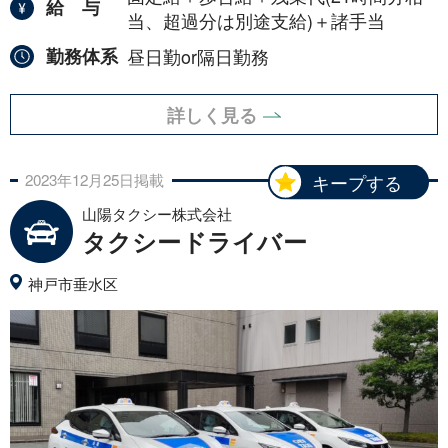
給与
当、超過分は別途支給)＋諸手当
勤務体系
昼日勤or隔日勤務
詳しく見る
2023年
12月
25日
掲載
キープする
山陽タクシー株式会社
タクシードライバー
神戸市垂水区