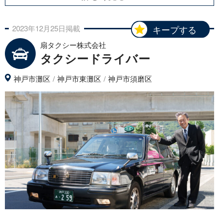
2023年
12月
25日
掲載
キープする
扇タクシー株式会社
タクシードライバー
神戸市灘区
神戸市東灘区
神戸市須磨区