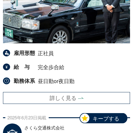
雇用形態
正社員
給与
完全歩合給
勤務体系
昼日勤or夜日勤
詳しく見る
2025年
6月
23日
掲載
キープする
さくら交通株式会社