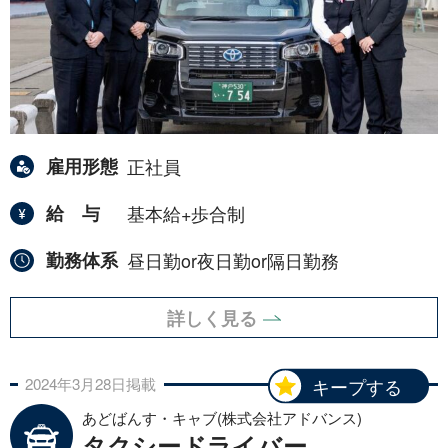
雇用形態
正社員
給与
基本給+歩合制
勤務体系
昼日勤or夜日勤or隔日勤務
詳しく見る
2024年
3月
28日
掲載
キープする
あどばんす・キャブ(株式会社アドバンス)
タクシードライバー