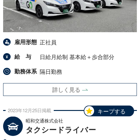
雇用形態
正社員
給与
日給月給制 基本給＋歩合部分
勤務体系
隔日勤務
詳しく見る
2023年
12月
25日
掲載
キープする
昭和交通株式会社
タクシードライバー