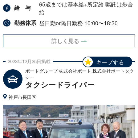
65歳までは基本給+所定給 嘱託は歩合
給与
給
勤務体系
昼日勤or隔日勤務 10:00〜18:30
詳しく見る
2023年
12月
25日
掲載
キープする
ポートグループ 株式会社ポート 株式会社ポートタク
シー
タクシードライバー
神戸市長田区