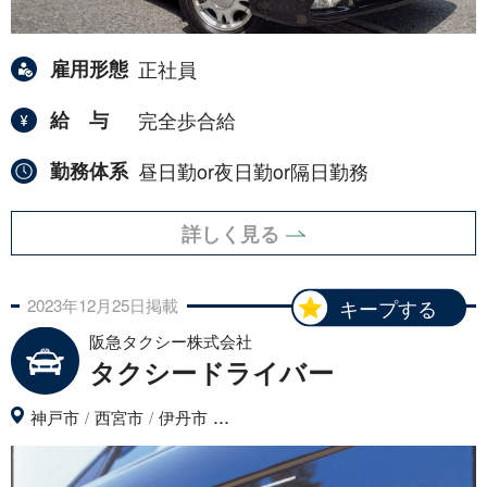
雇用形態
正社員
給与
完全歩合給
勤務体系
昼日勤or夜日勤or隔日勤務
詳しく見る
2023年
12月
25日
掲載
キープする
阪急タクシー株式会社
タクシードライバー
...
神戸市
西宮市
伊丹市