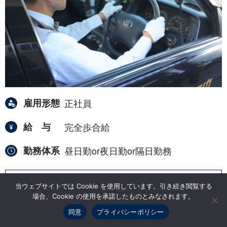
雇用形態
正社員
給与
完全歩合給
勤務体系
昼日勤or夜日勤or隔日勤務
詳しく見る
当ウェブサイトでは Cookie を使用しています。引き続き閲覧する
場合、Cookie の使用を承諾したものとみなされます。
同意
プライバシーポリシー
2023年
12月
25日
掲載
キープする