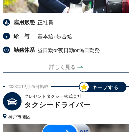
雇用形態
正社員
給与
基本給+歩合給
勤務体系
昼日勤or夜日勤or隔日勤務
詳しく見る
2023年
12月
25日
掲載
キープする
クレセントタクシー株式会社
タクシードライバー
神戸市灘区