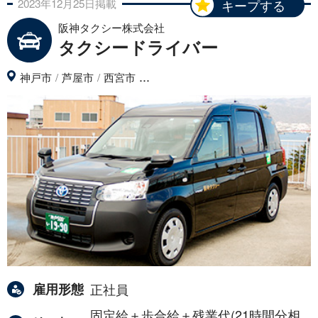
2023年
12月
25日
掲載
キープする
阪神タクシー株式会社
タクシードライバー
...
神戸市
芦屋市
西宮市
雇用形態
正社員
固定給＋歩合給＋残業代(21時間分相