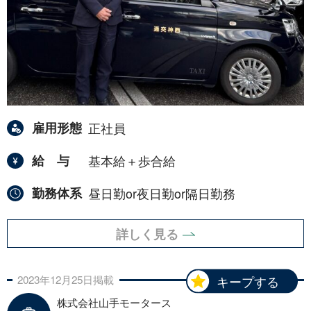
雇用形態
正社員
給与
基本給＋歩合給
勤務体系
昼日勤or夜日勤or隔日勤務
詳しく見る
2023年
12月
25日
掲載
キープする
株式会社山手モータース