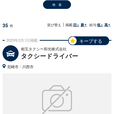
35
並び替え
掲載
旧↓
新↑
給与
低↓
高↑
件
2025年
2月
1日
掲載
キープする
相互タクシー和光株式会社
タクシードライバー
尼崎市
川西市