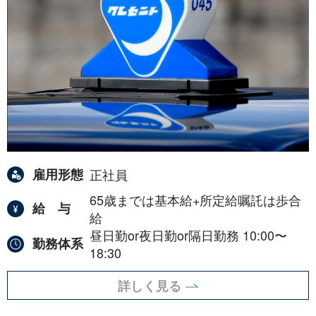
雇用形態
正社員
65歳までは基本給+所定給嘱託は歩合
給与
給
昼日勤or夜日勤or隔日勤務 10:00〜
勤務体系
18:30
詳しく見る