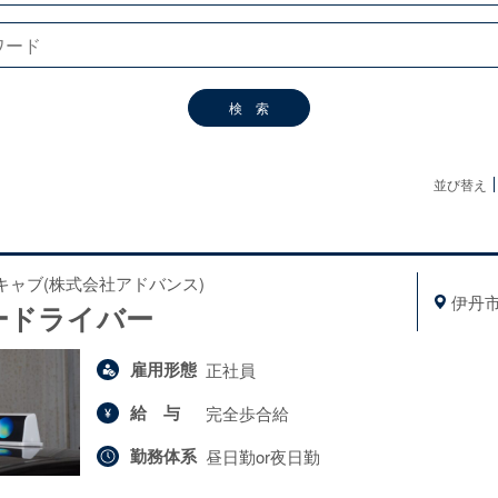
並び替え
キャブ(株式会社アドバンス)
伊丹
ードライバー
雇用形態
正社員
給与
完全歩合給
勤務体系
昼日勤or夜日勤