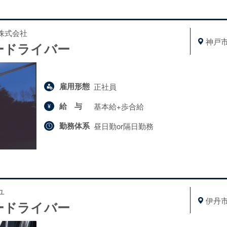
株式会社
神戸
ードライバー
雇用形態
正社員
給与
基本給+歩合給
勤務体系
昼日勤or隔日勤務
ユ
伊丹
ードライバー