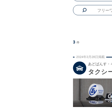
3
件
2024年
3月
28日
掲載
あどばんす・
タクシ