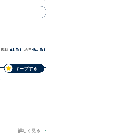
掲載
旧↓
新↑
給与
低↓
高↑
キープする
市
詳しく見る