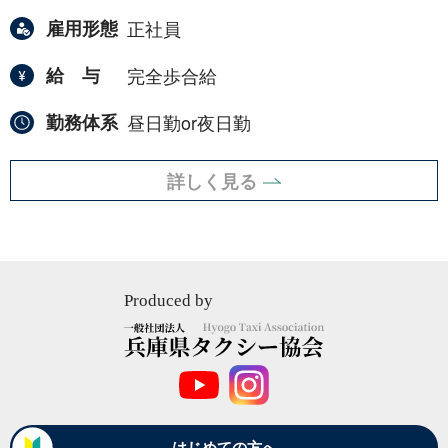
雇用形態
正社員
給与
完全歩合給
勤務体系
昼日勤or夜日勤
詳しく見る
Produced by
一
般
社
団
法
はじめての方へ