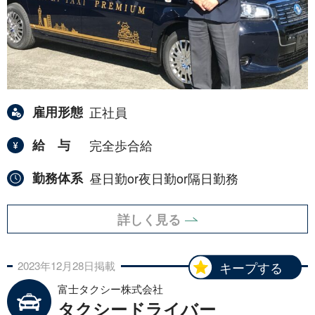
雇用形態
正社員
給与
完全歩合給
勤務体系
昼日勤or夜日勤or隔日勤務
詳しく見る
2023年
12月
28日
掲載
キープする
富士タクシー株式会社
タクシードライバー