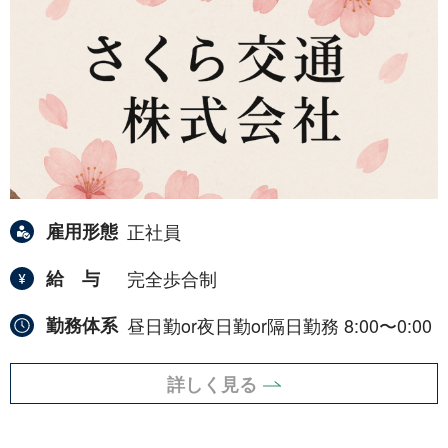
雇用形態
正社員
給与
完全歩合制
勤務体系
昼日勤or夜日勤or隔日勤務 8:00〜0:00
詳しく見る