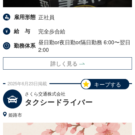
雇用形態
正社員
給与
完全歩合給
昼日勤or夜日勤or隔日勤務 6:00〜翌日
勤務体系
2:00
詳しく見る
2025年
6月
23日
掲載
キープする
さくら交通株式会社
タクシードライバー
姫路市