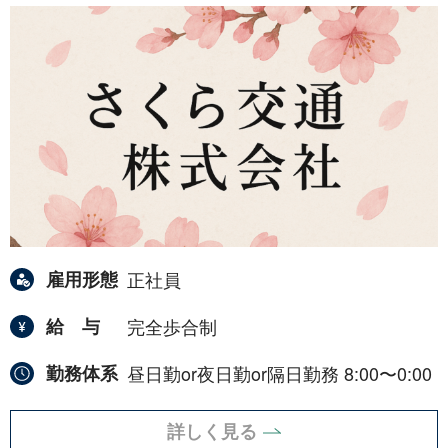
雇用形態
正社員
給与
完全歩合制
勤務体系
昼日勤or夜日勤or隔日勤務 8:00〜0:00
詳しく見る