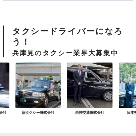
タクシードライバーになろ
う！
兵庫見のタクシー業界大募集中
会社
扇タクシー株式会社
西神交通株式会社
日本交